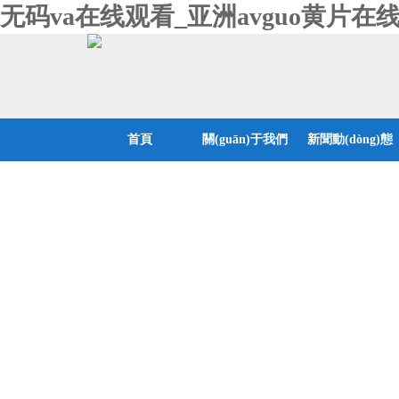
无码va在线观看_亚洲avguo黄片在
首頁
關(guān)于我們
新聞動(dòng)態
(tài)