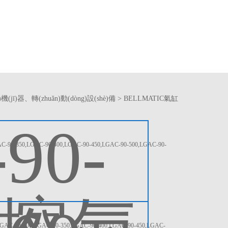
)機(jī)器、轉(zhuǎn)動(dòng)設(shè)備
>
BELLMATIC氣缸
0-350,LGAC-90-400,LGAC-90-450,LGAC-90-500,LGAC-90-
-90-300,LGAC-90-350,LGAC-90-400,LGAC-90-450,LGAC-