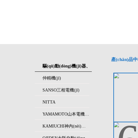
產(chǎn)品
驅(qū)動(dòng)機(jī)器、
轉(zhuǎn)動(dòng)設(shè)
仲精機(jī)
備
SANSO三相電機(jī)
NITTA
YAMAMOTO山本電機(jī)
KAMIUCHI神內(nèi)電機(jī)