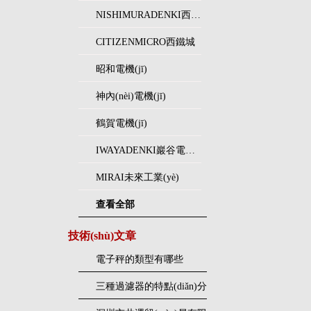
NISHIMURADENKI西村電機(jī)
CITIZENMICRO西鐵城
昭和電機(jī)
神內(nèi)電機(jī)
鶴賀電機(jī)
IWAYADENKI巖谷電機(jī)
MIRAI未來工業(yè)
查看全部
技術(shù)文章
電子秤的類型有哪些
三種過濾器的特點(diǎn)分
別有哪些？