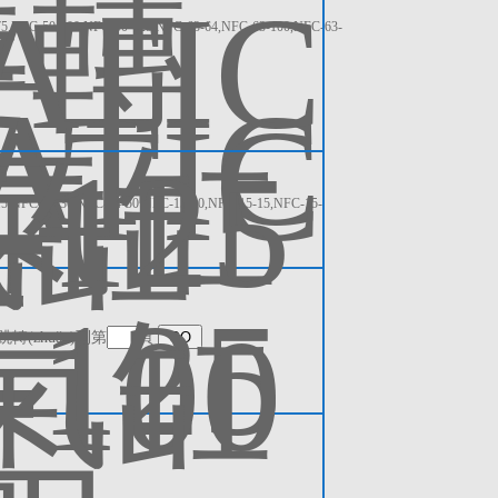
FC-50-100,NFC-50-125 NFC-63-64,NFC-63-100,NFC-63-
C-14-30,NFC-14-50 NFC-15-10,NFC-15-15,NFC-15-
跳轉(zhuǎn)到第
頁