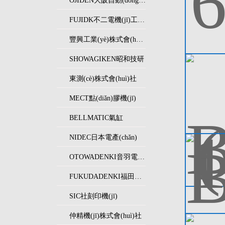
OJIDEN大阪自動(dòng)電機(jī)
FUJIDK不二電機(jī)工業(yè)
豐興工業(yè)株式會(huì)社
SHOWAGIKEN昭和技研
東測(cè)株式會(huì)社
MECT點(diǎn)膠機(jī)
BELLMATIC氣缸
NIDEC日本電產(chǎn)
OTOWADENKI音羽電機(jī)工業(yè)株式會(huì)社
FUKUDADENKI福田電機(jī)制作所
SIC社刻印機(jī)
仲精機(jī)株式會(huì)社