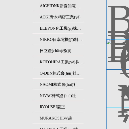
AICHIDNK新愛知電機(jī)制作所
AOKI青木精密工業(yè)
ELEPON化工機(jī)株式會(huì)社
NIKKO日幸電機(jī)制作所
日立產(chǎn)機(jī)
KOTOHIRA工業(yè)株式會(huì)社
O-DEN株式會(huì)社オーデン
NAOMI株式會(huì)社
NIVAC株式會(huì)社
RYOUSEI菱正
MURAKOSHI村越