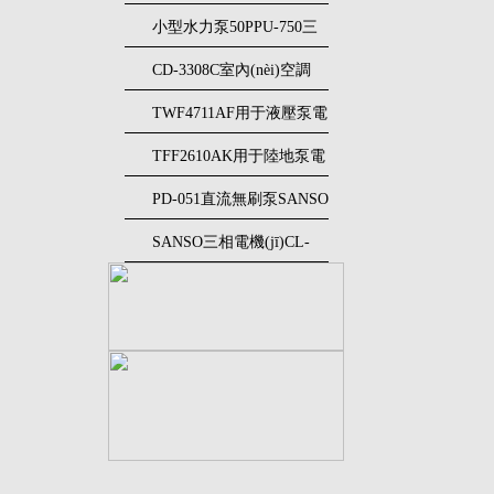
32NQCT50751P
SANSO三相電機(jī)
小型水力泵50PPU-750三
相電機(jī)SANSO
CD-3308C室內(nèi)空調
(diào)使用電機(jī)SANSO
TWF4711AF用于液壓泵電
三相電機(jī)
動(dòng)機(jī)SANSO三相
TFF2610AK用于陸地泵電
電機(jī)
動(dòng)機(jī)SANSO三相
PD-051直流無刷泵SANSO
電機(jī)
三相電機(jī)
SANSO三相電機(jī)CL-
1521防凍液壓泵