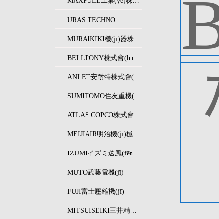
MAXPULL工業(yè)株式會(huì)社
URAS TECHNO
MURAIKIKI機(jī)器株式會(huì)社
BELLPONY株式會(huì)社
ANLET安耐特株式會(huì)社
SUMITOMO住友重機(jī)械精機(jī)
ATLAS COPCO株式會(huì)社
MEIJIAIR明治機(jī)械制作所
IZUMIイズミ送風(fēng)機(jī)
MUTO武藤電機(jī)
FUJI富士壓縮機(jī)
MITSUISEIKI三井精機(jī)工業(yè)