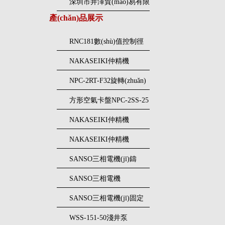
深圳市井澤貿(mào)易有限
產(chǎn)品展示
公司特殊照明熒光燈
RNC181數(shù)值控制徑
向壓接機(jī)NAKASEIKI
NAKASEIKI仲精機
仲精機(jī)
(jī)RNE081徑向壓接機(jī)
NPC-2RT-F32旋轉(zhuǎn)
空氣卡盤NAKASEIKI仲
方形空氣卡盤NPC-2SS-25
精機(jī)
仲精機(jī)NAKASEIKI
NAKASEIKI仲精機
(jī)NPC-2RS-F22N氣動
NAKASEIKI仲精機
(dòng)卡盤
(jī)NPC-4FS-31空氣卡盤
SANSO三相電機(jī)鑄
25CT502鐵螺旋泵
SANSO三相電機
(jī)15CJT0202不銹鋼工業
SANSO三相電機(jī)固定
(yè)泵
壓力供水泵
WSS-151-50淺井泵