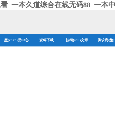
线看_一本久道综合在线无码88_一本中
產(chǎn)品中心
資料下載
技術(shù)文章
供求商機(jī