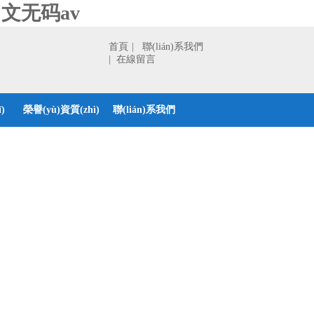
文无码av
首頁
| 聯(lián)系我們
| 在線留言
)
榮譽(yù)資質(zhì)
聯(lián)系我們